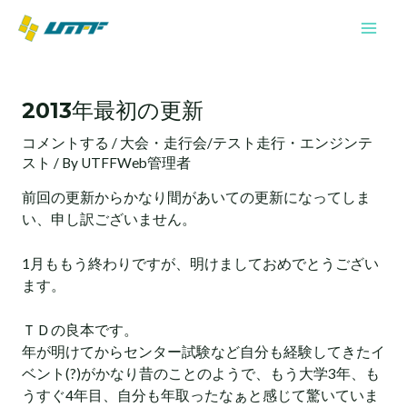
内
Mai
容
Men
を
投
ス
稿
キ
2013年最初の更新
ナ
ッ
ビ
プ
コメントする
/
大会・走行会/テスト走行・エンジンテ
ゲ
スト
/ By
UTFFWeb管理者
ー
シ
前回の更新からかなり間があいての更新になってしま
ョ
い、申し訳ございません。
ン
1月ももう終わりですが、明けましておめでとうござい
ます。
ＴＤの良本です。
年が明けてからセンター試験など自分も経験してきたイ
ベント(?)がかなり昔のことのようで、もう大学3年、も
うすぐ4年目、自分も年取ったなぁと感じて驚いていま