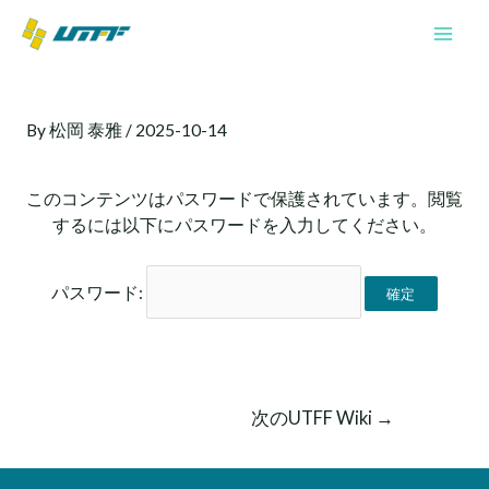
内
Mai
容
Men
を
投
ス
稿
キ
By
松岡 泰雅
/
2025-10-14
ナ
ッ
ビ
プ
ゲ
このコンテンツはパスワードで保護されています。閲覧
ー
するには以下にパスワードを入力してください。
シ
ョ
ン
パスワード:
次のUTFF Wiki
→