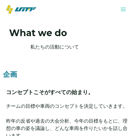
内
Mai
容
Men
を
ス
What we do
キ
ッ
私たちの活動について
プ
企画
コンセプトこそがすべての始まり。
チームの目標や車両のコンセプトを決定していきます。
昨年の反省や過去の大会分析、今年の目標をもとに、理
想の車の姿を議論し、どんな車両を作りたいかを話し合
います。