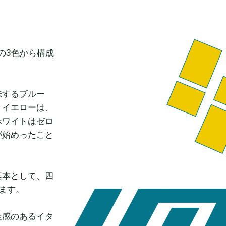
の3色から構成
味するブルー
。
イエローは、
ホワイトはゼロ
が始めったこと
基本として、四
ます。
走感のあるイタ