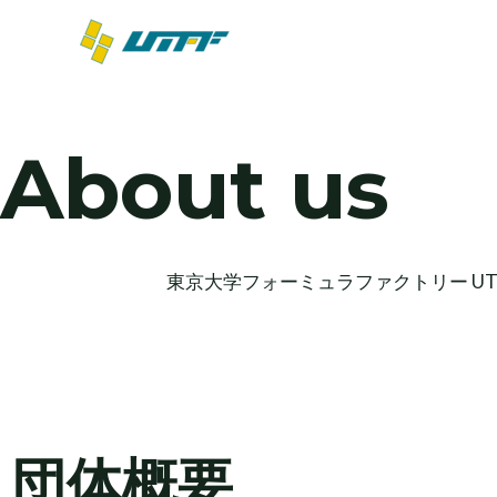
内
容
を
ス
キ
About us
ッ
プ
東京大学フォーミュラファクトリー UTFF (the Un
団体概要