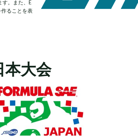
ます。また、E
を作ることを表
日本大会