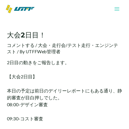
内
Mai
容
Men
を
投
ス
稿
キ
大会2日目！
ナ
ッ
ビ
プ
コメントする
/
大会・走行会/テスト走行・エンジンテ
ゲ
スト
/ By
UTFFWeb管理者
ー
シ
2日目の動きをご報告します。
ョ
ン
【大会2日目】
本日の予定は前日のデイリーレポートにもある通り、静
的審査が目白押しでした。
08:00-デザイン審査
09:30-コスト審査