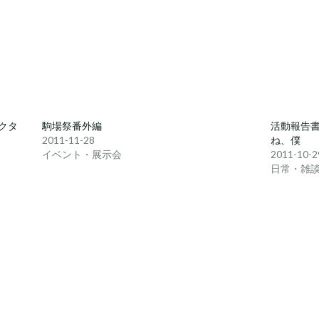
レクタ
駒場祭番外編
活動報告
2011-11-28
ね、僕
イベント・展示会
2011-10-2
日常・雑