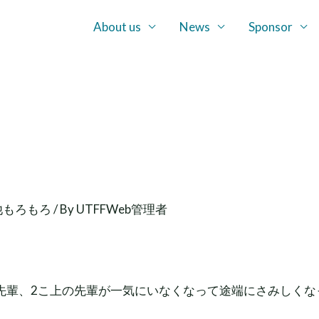
About us
News
Sponsor
他もろもろ
/ By
UTFFWeb管理者
先輩、2こ上の先輩が一気にいなくなって途端にさみしくな