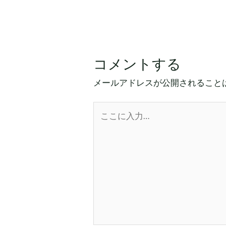
コメントする
メールアドレスが公開されること
こ
こ
に
入
力…