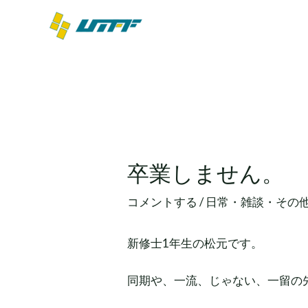
内
容
を
ス
キ
ッ
投
プ
稿
ナ
ビ
卒業しません。
ゲ
ー
コメントする
/
日常・雑談・その
シ
ョ
新修士1年生の松元です。
ン
同期や、一流、じゃない、一留の