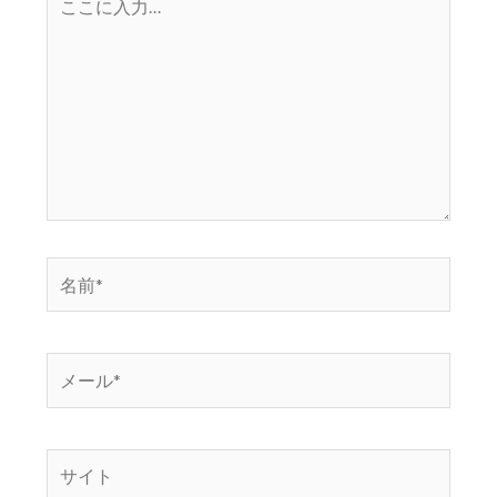
こ
に
入
力…
名
前
*
メ
ー
ル
*
サ
イ