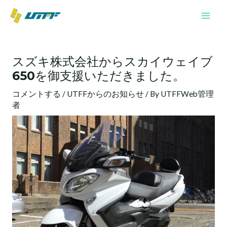
内
Mai
容
Men
を
投
ス
稿
キ
スズキ株式会社からスカイウェイブ
ナ
ッ
650を御支援いただきました。
ビ
プ
ゲ
コメントする
/
UTFFからのお知らせ
/ By
UTFFWeb管理
ー
者
シ
ョ
ン