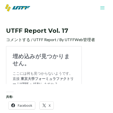
内
Mai
容
Men
を
投
ス
稿
キ
UTFF Report Vol. 17
ナ
ッ
ビ
プ
コメントする
/
UTFF Report
/ By
UTFFWeb管理者
ゲ
ー
シ
ョ
ン
共有:
Facebook
X