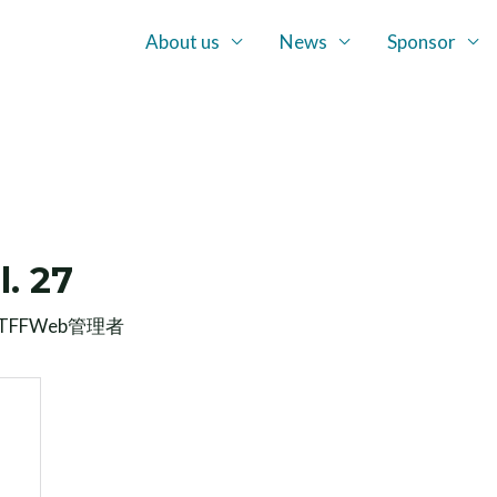
About us
News
Sponsor
. 27
TFFWeb管理者