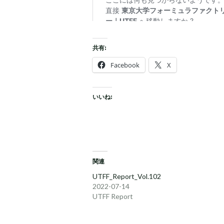
共有:
Facebook
X
いいね:
関連
UTFF_Report_Vol.102
2022-07-14
UTFF Report