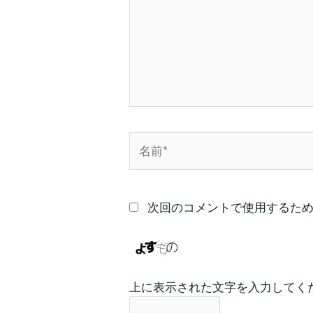
入
力…
名
前
*
次回のコメントで使用するた
上に表示された文字を入力してく