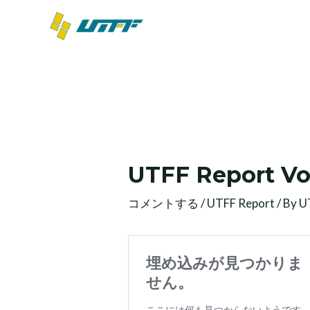
内
容
を
ス
キ
ッ
投
プ
稿
ナ
ビ
UTFF Report Vol
ゲ
ー
コメントする
/
UTFF Report
/ By
U
シ
ョ
ン