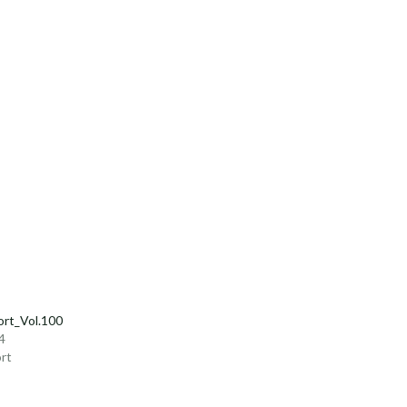
rt_Vol.100
4
rt