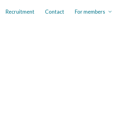
Recruitment
Contact
For members