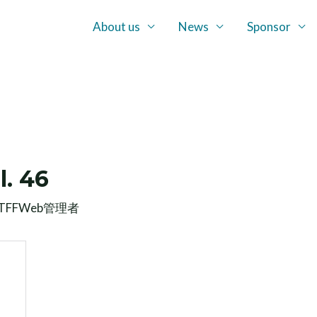
About us
News
Sponsor
. 46
TFFWeb管理者