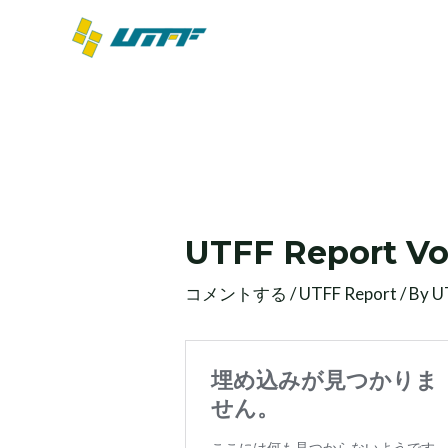
内
容
を
ス
キ
ッ
投
プ
稿
ナ
ビ
UTFF Report Vol
ゲ
ー
コメントする
/
UTFF Report
/ By
U
シ
ョ
ン