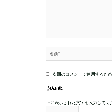
入
力…
名
前
*
次回のコメントで使用するた
上に表示された文字を入力してく