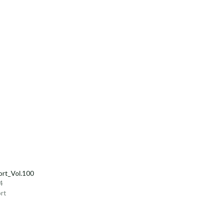
rt_Vol.100
4
rt