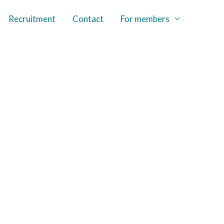
Recruitment
Contact
For members