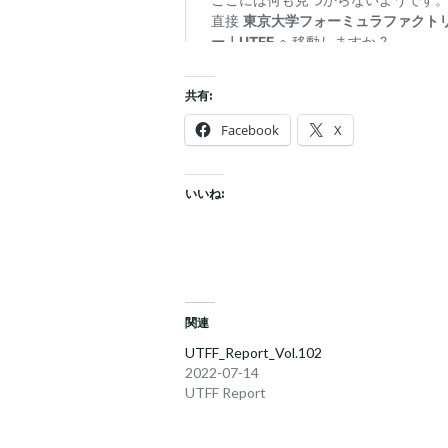
共有:
Facebook
X
いいね:
関連
UTFF_Report_Vol.102
2022-07-14
UTFF Report