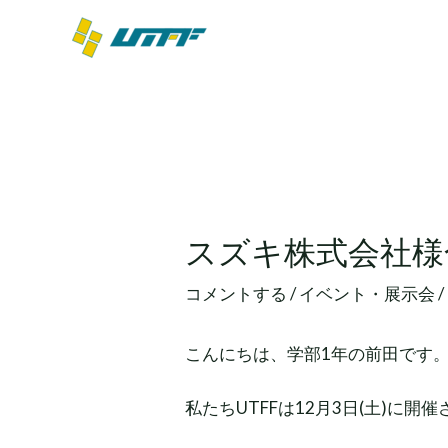
内
容
を
ス
キ
ッ
投
プ
稿
ナ
ビ
スズキ株式会社様
ゲ
ー
コメントする
/
イベント・展示会
/
シ
ョ
こんにちは、学部1年の前田です
ン
私たちUTFFは12月3日(土)