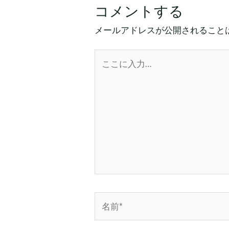
コメントする
メールアドレスが公開されること
こ
こ
に
入
力…
名
前
*