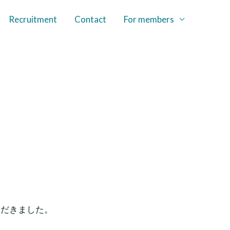
Recruitment
Contact
For members
ただきました。