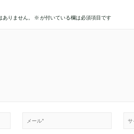
はありません。
※
が付いている欄は必須項目です
メ
サ
ー
イ
ル
ト