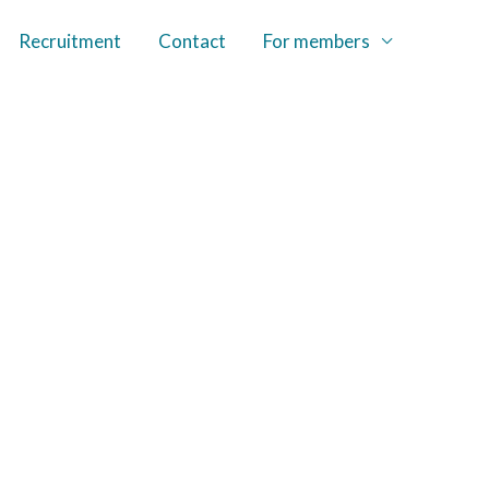
Recruitment
Contact
For members