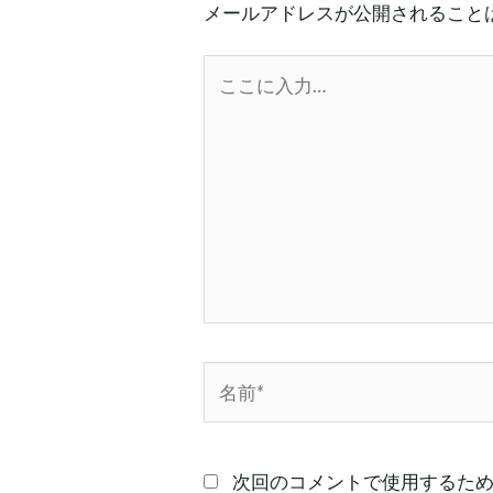
メールアドレスが公開されること
こ
こ
に
入
力…
名
前
*
次回のコメントで使用するた