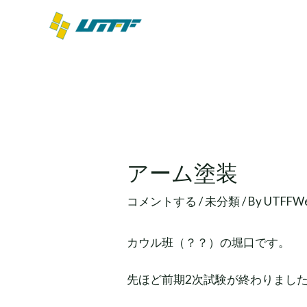
内
容
を
ス
キ
ッ
投
プ
稿
ナ
ビ
アーム塗装
ゲ
ー
コメントする
/
未分類
/ By
UTFF
シ
ョ
カウル班（？？）の堀口です。
ン
先ほど前期2次試験が終わりまし