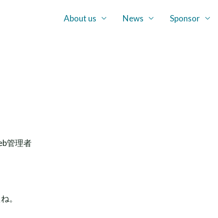
About us
News
Sponsor
Web管理者
たね。