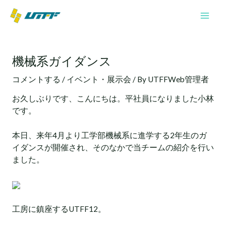
内
Mai
容
Men
を
投
ス
稿
キ
機械系ガイダンス
ナ
ッ
ビ
プ
コメントする
/
イベント・展示会
/ By
UTFFWeb管理者
ゲ
ー
お久しぶりです、こんにちは。平社員になりました小林
シ
です。
ョ
ン
本日、来年4月より工学部機械系に進学する2年生のガ
イダンスが開催され、そのなかで当チームの紹介を行い
ました。
工房に鎮座するUTFF12。