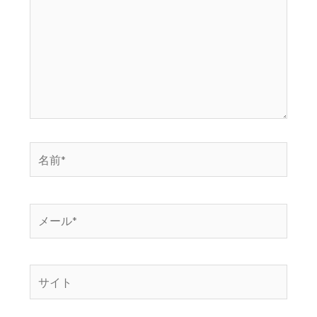
に
入
力…
名
前
*
メ
ー
ル
*
サ
イ
ト