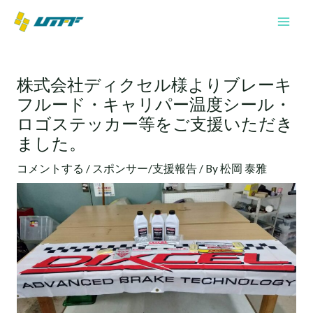
内
Mai
容
Men
を
投
ス
稿
キ
株式会社ディクセル様よりブレーキ
ナ
ッ
フルード・キャリパー温度シール・
ビ
プ
ゲ
ロゴステッカー等をご支援いただき
ー
ました。
シ
ョ
コメントする
/
スポンサー/支援報告
/ By
松岡 泰雅
ン