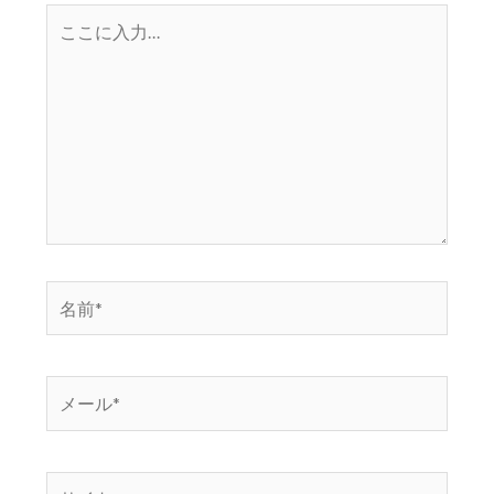
こ
こ
に
入
力…
名
前
*
メ
ー
ル
*
サ