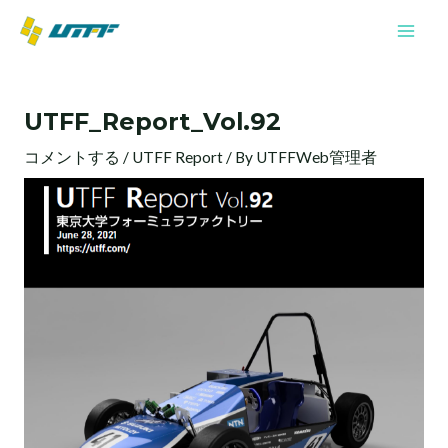
内
Mai
容
Men
を
投
ス
稿
キ
UTFF_Report_Vol.92
ナ
ッ
ビ
プ
コメントする
/
UTFF Report
/ By
UTFFWeb管理者
ゲ
ー
シ
ョ
ン