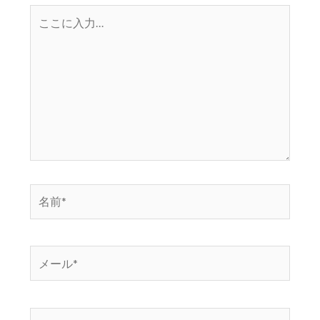
こ
こ
に
入
力…
名
前
*
メ
ー
ル
*
サ