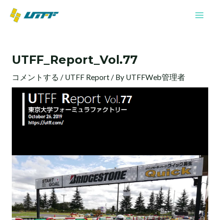
内
Mai
容
Men
を
投
ス
稿
キ
UTFF_Report_Vol.77
ナ
ッ
ビ
プ
コメントする
/
UTFF Report
/ By
UTFFWeb管理者
ゲ
ー
シ
ョ
ン