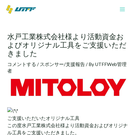
内
Mai
容
Men
を
投
ス
稿
キ
水戸工業株式会社様より活動資金お
ナ
ッ
よびオリジナル工具をご支援いただ
ビ
プ
ゲ
きました
ー
コメントする
/
スポンサー/支援報告
/ By
UTFFWeb管理
シ
者
ョ
ン
ご支援いただいたオリジナル工具
この度
水戸工業株式会社様
より活動資金およびオリジナ
ル工具をご支援いただきました。