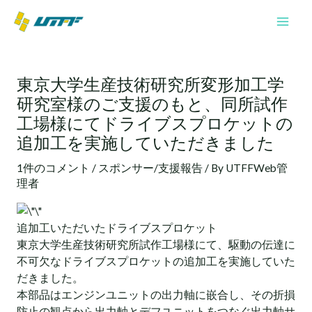
内
Mai
容
Men
を
投
ス
稿
キ
東京大学生産技術研究所変形加工学
ナ
ッ
研究室様のご支援のもと、同所試作
ビ
プ
ゲ
工場様にてドライブスプロケットの
ー
追加工を実施していただきました
シ
ョ
1件のコメント
/
スポンサー/支援報告
/ By
UTFFWeb管
理者
ン
追加工いただいたドライブスプロケット
東京大学生産技術研究所試作工場様にて、駆動の伝達に
不可欠なドライブスプロケットの追加工を実施していた
だきました。
本部品はエンジンユニットの出力軸に嵌合し、その折損
防止の観点から出力軸とデフユニットをつなぐ出力軸サ