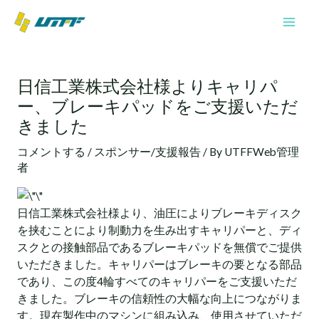
内
Mai
容
Men
を
投
ス
稿
キ
日信工業株式会社様よりキャリパ
ナ
ッ
ー、ブレーキパッドをご支援いただ
ビ
プ
ゲ
きました
ー
コメントする
/
スポンサー/支援報告
/ By
UTFFWeb管理
シ
者
ョ
ン
日信工業株式会社様より、油圧によりブレーキディスク
を挟むことにより制動力を生み出すキャリパーと、ディ
スクとの接触部品であるブレーキパッドを無償でご提供
いただきました。キャリパーはブレーキの要となる部品
であり、この度4輪すべてのキャリパーをご支援いただ
きました。ブレーキの信頼性の大幅な向上につながりま
す。現在製作中のマシンに組み込み、使用させていただ