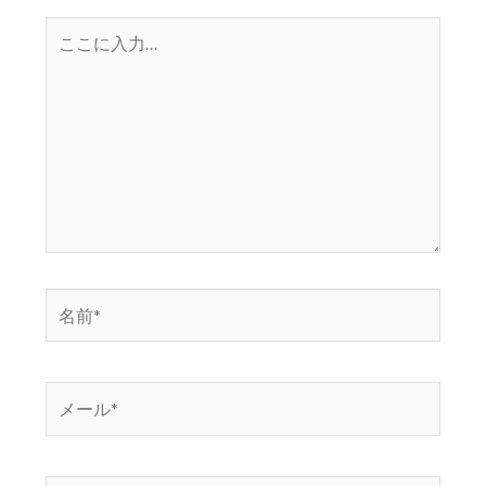
こ
こ
に
入
力…
名
前
*
メ
ー
ル
*