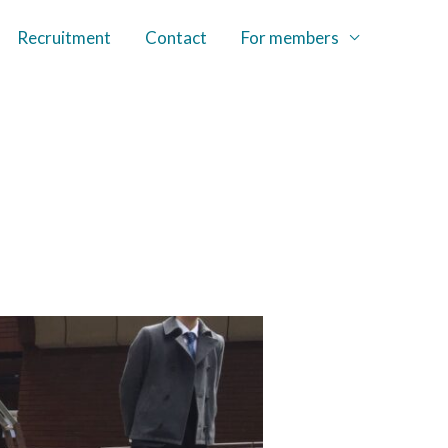
Recruitment
Contact
For members