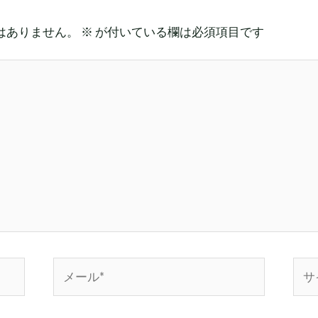
はありません。
※
が付いている欄は必須項目です
メ
サ
ー
イ
ル
ト