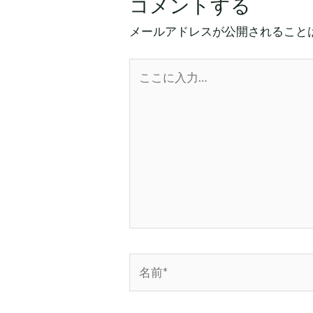
コメントする
メールアドレスが公開されること
こ
こ
に
入
力…
名
前
*