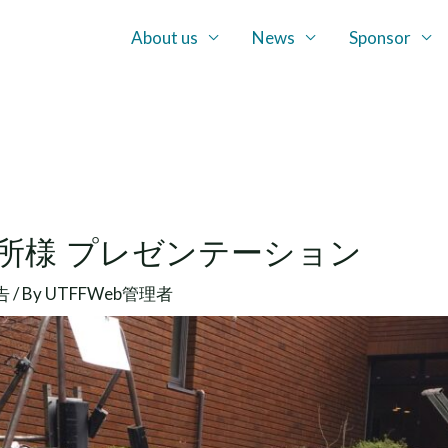
About us
News
Sponsor
所様 プレゼンテーション
告
/ By
UTFFWeb管理者