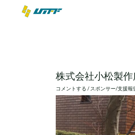
内
容
を
ス
キ
ッ
投
プ
稿
ナ
ビ
株式会社小松製作
ゲ
ー
コメントする
/
スポンサー/支援報
シ
ョ
ン