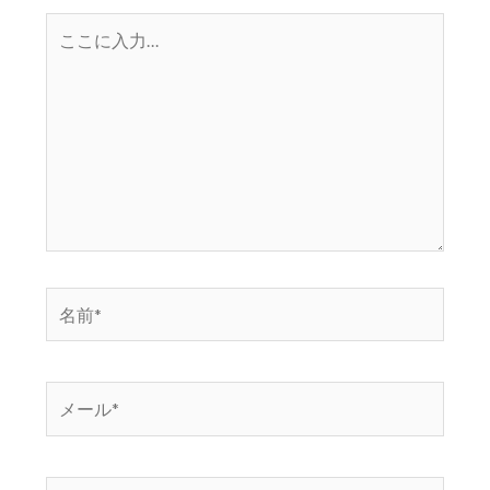
こ
こ
に
入
力…
名
前
*
メ
ー
ル
*
サ