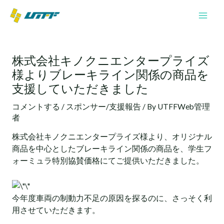
内
Mai
容
Men
を
投
ス
稿
キ
株式会社キノクニエンタープライズ
ナ
ッ
様よりブレーキライン関係の商品を
ビ
プ
ゲ
支援していただきました
ー
コメントする
/
スポンサー/支援報告
/ By
UTFFWeb管理
シ
者
ョ
ン
株式会社キノクニエンタープライズ様より、オリジナル
商品を中心としたブレーキライン関係の商品を、学生フ
ォーミュラ特別協賛価格にてご提供いただきました。
今年度車両の制動力不足の原因を探るのに、さっそく利
用させていただきます。