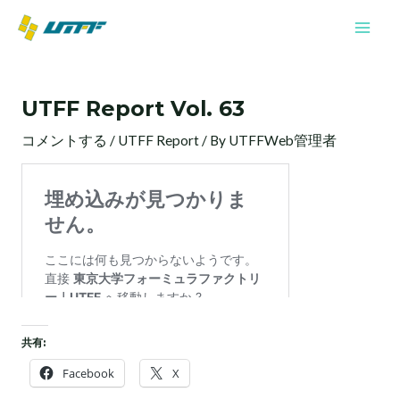
内
Mai
容
Men
を
投
ス
稿
キ
UTFF Report Vol. 63
ナ
ッ
ビ
プ
コメントする
/
UTFF Report
/ By
UTFFWeb管理者
ゲ
ー
シ
ョ
ン
共有:
Facebook
X