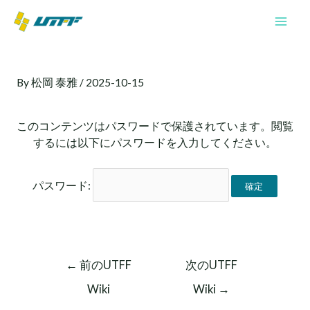
内
Mai
容
Men
を
投
ス
稿
キ
By
松岡 泰雅
/
2025-10-15
ナ
ッ
ビ
プ
ゲ
このコンテンツはパスワードで保護されています。閲覧
ー
するには以下にパスワードを入力してください。
シ
ョ
ン
パスワード:
←
前のUTFF
次のUTFF
Wiki
Wiki
→