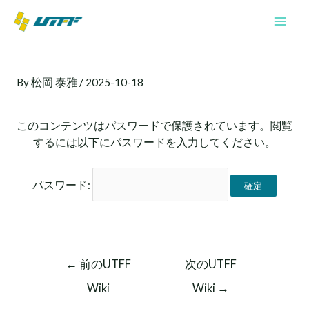
内
Mai
容
Men
を
投
ス
稿
キ
By
松岡 泰雅
/
2025-10-18
ナ
ッ
ビ
プ
ゲ
このコンテンツはパスワードで保護されています。閲覧
ー
するには以下にパスワードを入力してください。
シ
ョ
ン
パスワード:
←
前のUTFF
次のUTFF
Wiki
Wiki
→