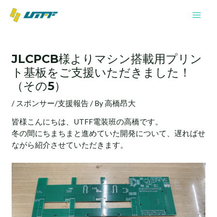
内
Mai
容
Men
を
投
ス
稿
キ
JLCPCB様よりマシン搭載用プリン
ナ
ッ
ト基板をご支援いただきました！
ビ
プ
ゲ
（その5）
ー
/
スポンサー/支援報告
/ By
高橋昂大
シ
ョ
皆様こんにちは、UTFF電装班の高橋です。
ン
冬の間にちまちまと進めていた開発について、遅ればせ
ながら紹介させていただきます。