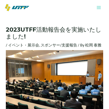
内
Mai
容
Men
を
投
ス
稿
キ
2023UTFF活動報告会を実施いたし
ナ
ッ
ました!
ビ
プ
ゲ
/
イベント・展示会
,
スポンサー/支援報告
/ By
松岡 泰雅
ー
シ
ョ
ン