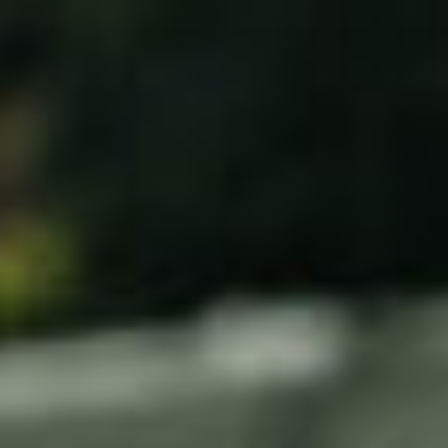
コ
ン
テ
ン
ツ
へ
ス
キ
ッ
プ